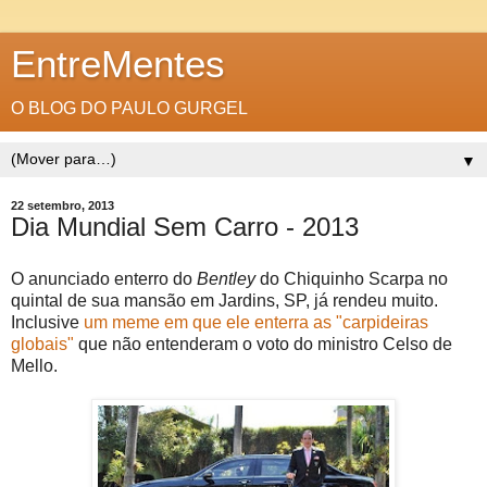
EntreMentes
O BLOG DO PAULO GURGEL
▼
22 setembro, 2013
Dia Mundial Sem Carro - 2013
O anunciado enterro do
Bentley
do Chiquinho Scarpa no
quintal de sua mansão em Jardins, SP, já rendeu muito.
Inclusive
um meme em que ele enterra as "carpideiras
globais"
que não entenderam o voto do ministro Celso de
Mello.